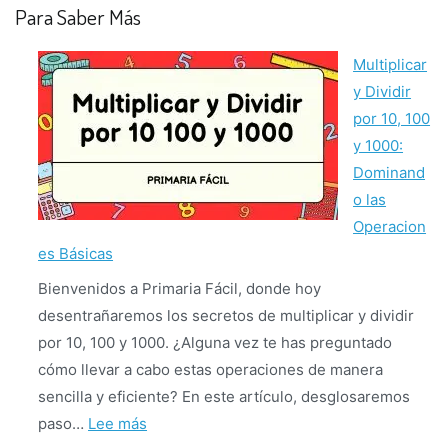
Para Saber Más
Multiplicar
y Dividir
por 10, 100
y 1000:
Dominand
o las
Operacion
es Básicas
Bienvenidos a Primaria Fácil, donde hoy
desentrañaremos los secretos de multiplicar y dividir
por 10, 100 y 1000. ¿Alguna vez te has preguntado
cómo llevar a cabo estas operaciones de manera
sencilla y eficiente? En este artículo, desglosaremos
:
paso…
Lee más