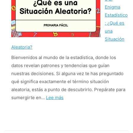
Enigma
Enigma
de
Estadístico
los
: ¿Qué es
Números:
una
Pares
Situación
e
Aleatoria?
Impares
Bienvenidos al mundo de la estadística, donde los
Explorados
datos revelan patrones y tendencias que guían
al
nuestras decisiones. Si alguna vez te has preguntado
Detalle
qué significa exactamente el término situación
aleatoria, estás a punto de descubrirlo. Prepárate para
:
sumergirte en…
Lee más
Descifrando
el
Enigma
Estadístico: