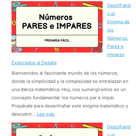
Multiplicar
Descifrand
y
o el
Dividir
Enigma de
por
los
10,
Números:
100
Pares e
y
Impares
1000:
Explorados al Detalle
Dominando
Bienvenidos al fascinante mundo de los números,
las
donde la simplicidad y la complejidad se entrelazan en
Operaciones
una danza matemática. Hoy, nos sumergiremos en un
Básicas
concepto fundamental: los números par e impar.
Prepárate para desentrañar este enigma matemático y
:
descubrir…
Lee más
Descifrando
Descifrand
el
o el