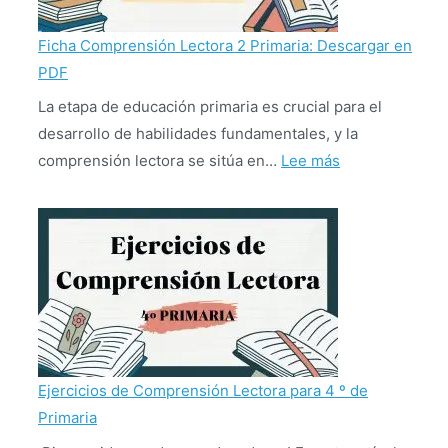
de
10
Ficha Comprensión Lectora 2 Primaria: Descargar en
a
PDF
12
La etapa de educación primaria es crucial para el
años
desarrollo de habilidades fundamentales, y la
:
comprensión lectora se sitúa en…
Lee más
Ficha
Comprensión
Lectora
2
Primaria:
Descargar
en
PDF
Ejercicios de Comprensión Lectora para 4 º de
Primaria