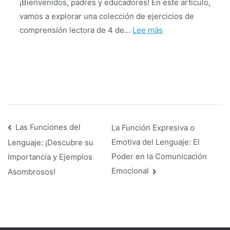
¡Bienvenidos, padres y educadores! En este artículo,
vamos a explorar una colección de ejercicios de
:
comprensión lectora de 4 de…
Lee más
Ejercicios
de
Comprensión
Lectora
para
4
Navegación
º
Las Funciones del
La Función Expresiva o
de
Emotiva del Lenguaje: El
Lenguaje: ¡Descubre su
Primaria
de
Poder en la Comunicación
Importancia y Ejemplos
Emocional
Asombrosos!
entradas