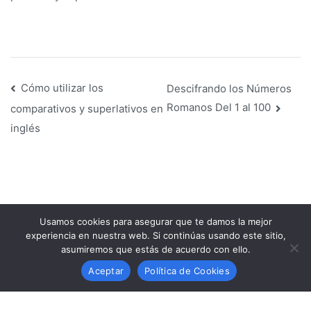
Navegación
Cómo utilizar los
Descifrando los Números
Romanos Del 1 al 100
comparativos y superlativos en
de
inglés
entradas
Usamos cookies para asegurar que te damos la mejor
experiencia en nuestra web. Si continúas usando este sitio,
asumiremos que estás de acuerdo con ello.
Copyright © 2026
Aceptar
Política de Cookies
PRIMARIA FÁCIL