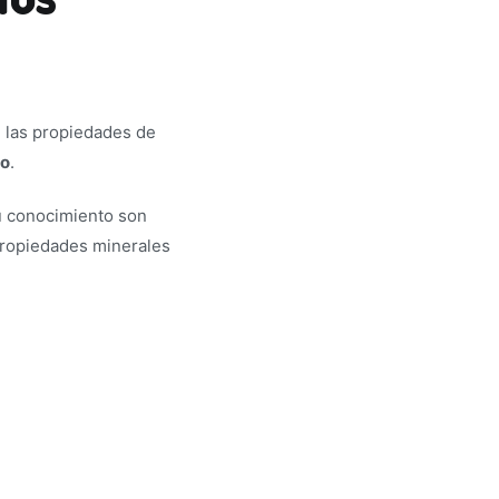
 las propiedades de
ro
.
u conocimiento son
 propiedades minerales